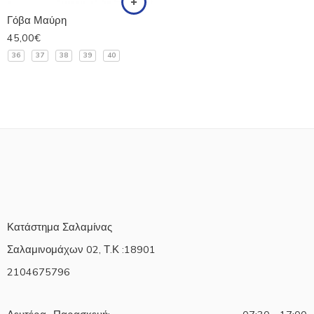
Γόβα Μαύρη
45,00
€
36
37
38
39
40
Κατάστημα Σαλαμίνας
Σαλαμινομάχων 02, Τ.Κ :18901
2104675796