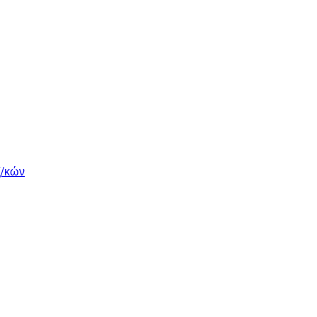
ξ/κών