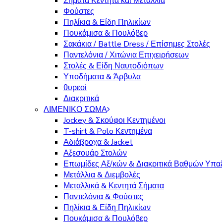
Σήματα Κεντητά και Μετάλλια
Φούστες
Πηλίκια & Είδη Πηλικίων
Πουκάμισα & Πουλόβερ
Σακάκια / Battle Dress / Επίσημες Στολές
Παντελόνια / Χιτώνια Επιχειρήσεων
Στολές & Είδη Ναυτοδιόπων
Υποδήματα & Άρβυλα
θυρεοί
Διακριτικά
ΛΙΜΕΝΙΚΟ ΣΩΜΑ
Jockey & Σκούφοι Κεντημένοι
T-shirt & Polo Κεντημένα
Αδιάβροχα & Jacket
Αξεσουάρ Στολών
Επωμίδες Αξ/κών & Διακριτικά Βαθμών Υπα
Μετάλλια & Διεμβολές
Μεταλλικά & Κεντητά Σήματα
Παντελόνια & Φούστες
Πηλίκια & Είδη Πηλικίων
Πουκάμισα & Πουλόβερ