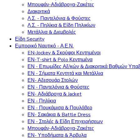
Μπουφάν-Αδιάβροχα-Ζακέτες
Διακριτικά
Λ.Σ. - Παντελόνια & Φούστες
Λ.Σ. - Πηλίκια & Είδη Πηλικίων
Μετάλλια & Διεμβολές
Είδη Security
Εμπορικό Ναυτικό - Α.Ε.Ν.
EN-Jockey & Σκούφοι Κεντημένοι
ΕΝ-T-shirt & Polo Κεντημένα
ΕΝ - Επωμίδες Αξ/κών & Διακριτικά Βαθμών Υπα
ΕΝ - Σήματα Κεντητά και Μετάλλια
ΕΝ- Αξεσουάρ Στολών
ΕΝ - Παντελόνια & Φούστες
ΕΝ- Αδιάβροχα & Jacket
ΕΝ - Πηλίκια
ΕΝ - Πουκάμισα & Πουλόβερ
ΕΝ- Σακάκια & Battle Dress
ΕΝ - Στολές & Είδη Επιχειρήσεων
Μπουφάν-Αδιάβροχα-Ζακέτες
ΕΝ- Υποδήματα & Άρβυλα