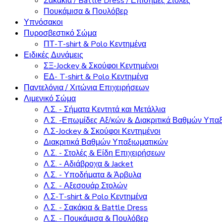
Σακάκια / Battle Dress / Επίσημες Στολές
Πουκάμισα & Πουλόβερ
Υπνόσακοι
Πυροσβεστικό Σώμα
ΠΤ-T-shirt & Polo Κεντημένα
Ειδικές Δυνάμεις
ΣΞ-Jockey & Σκούφοι Κεντημένοι
ΕΔ- T-shirt & Polo Κεντημένα
Παντελόνια / Χιτώνια Επιχειρήσεων
Λιμενικό Σώμα
Λ.Σ. - Σήματα Κεντητά και Μετάλλια
Λ.Σ. -Επωμίδες Αξ/κών & Διακριτικά Βαθμών Υπα
Λ.Σ-Jockey & Σκούφοι Κεντημένοι
Διακριτικά Βαθμών Υπαξιωματικών
Λ.Σ. - Στολές & Είδη Επιχειρήσεων
Λ.Σ. - Αδιάβροχα & Jacket
Λ.Σ. - Υποδήματα & Άρβυλα
Λ.Σ. - Αξεσουάρ Στολών
Λ.Σ-T-shirt & Polo Κεντημένα
Λ.Σ. - Σακάκια & Battle Dress
Λ.Σ. - Πουκάμισα & Πουλόβερ