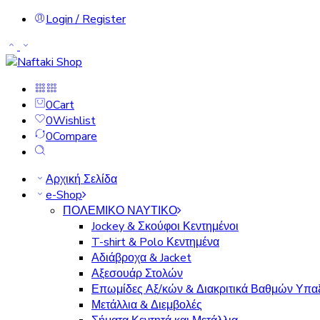
Login / Register
0
Cart
0
Wishlist
0
Compare
Αρχική Σελίδα
e-Shop
ΠΟΛΕΜΙΚΟ ΝΑΥΤΙΚΟ
Jockey & Σκούφοι Κεντημένοι
T-shirt & Polo Κεντημένα
Αδιάβροχα & Jacket
Αξεσουάρ Στολών
Επωμίδες Αξ/κών & Διακριτικά Βαθμών Υπα
Μετάλλια & Διεμβολές