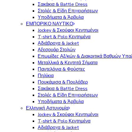
Σακάκια & Battle Dress
Στολές & Είδη Επιχειρήσεων
Υποδήματα & Άρβυλα
ΕΜΠΟΡΙΚΟ ΝΑΥΤΙΚΟ
Jockey & Σκούφοι Κεντημένοι
T-shirt & Polo Κεντημένα
Αδιάβροχα & Jacket
Αξεσουάρ Στολών
Επωμίδες Αξ/κών & Διακριτικά Βαθμών Υπα
Μεταλλικά & Κεντητά Σήματα
Παντελόνια & Φούστες
Πηλίκια
Πουκάμισα & Πουλόβερ
Σακάκια & Battle Dress
Στολές & Είδη Επιχειρήσεων
Υποδήματα & Άρβυλα
Ελληνική Αστυνομία
Jockey & Σκούφοι Κεντημένοι
T-shirt & Polo Κεντημένα
Αδιάβροχα & Jacket