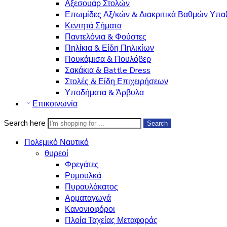
Αξεσουάρ Στολών
Επωμίδες Αξ/κών & Διακριτικά Βαθμών Υπα
Κεντητά Σήματα
Παντελόνια & Φούστες
Πηλίκια & Είδη Πηλικίων
Πουκάμισα & Πουλόβερ
Σακάκια & Battle Dress
Στολές & Είδη Επιχειρήσεων
Υποδήματα & Άρβυλα
Επικοινωνία
Search here
Search
Πολεμικό Ναυτικό
θυρεοί
Φρεγάτες
Ρυμουλκά
Πυραυλάκατος
Αρματαγωγά
Κανονιοφόροι
Πλοία Ταχείας Μεταφοράς