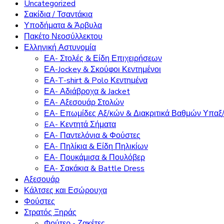
Uncategorized
Σακίδια / Τσαντάκια
Υποδήματα & Άρβυλα
Πακέτο Νεοσύλλεκτου
Ελληνική Αστυνομία
ΕΑ- Στολές & Είδη Επιχειρήσεων
ΕΑ-Jockey & Σκούφοι Κεντημένοι
ΕΑ-T-shirt & Polo Κεντημένα
ΕΑ- Αδιάβροχα & Jacket
ΕΑ- Αξεσουάρ Στολών
ΕΑ- Επωμίδες Αξ/κών & Διακριτικά Βαθμών Υπαξ
EA- Κεντητά Σήματα
ΕΑ- Παντελόνια & Φούστες
ΕΑ- Πηλίκια & Είδη Πηλικίων
ΕΑ- Πουκάμισα & Πουλόβερ
ΕΑ- Σακάκια & Battle Dress
Αξεσουάρ
Κάλτσες και Εσώρουχα
Φούστες
Στρατός Ξηράς
Φούτερ - Ζακέτες