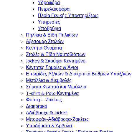
Υδροφόρα
Πετρελαιοφόρα
Πλοία Γενικής Υποστηρίξεως
Υπηρεσίες
Υποβρύχια
Πηλίκια & Είδη Πηλικίων
Αξεσουάρ Στολών
Κεντητά Ονόματα
Στολές & Είδη Ναυτοδιόπων
Jockey & Σκούφοι Κεντημένοι
Κεντητές Σημαίες & Άγιοι
Επωμίδες Αξ/κών & Διακριτικά Βαθμών Υπαξ/κών
Μετάλλια & Διεμβολές
Σήματα Κεντητά και Μετάλλια
T-shirt & Polo Κεντημένα
Φούτερ - Ζακέτες
Διακριτικά
Αδιάβροχα & Jacket
Μπουφάν-Αδιάβροχα-Ζακέτες
Υποδήματα & Άρβυλα