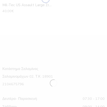
Mil-Tec US Assault Large Στρατιωτικό Σακίδιο Πλάτης (Green/Coyote και Green/Black)
40,00
€
Κατάστημα Σαλαμίνας
Σαλαμινομάχων 02, Τ.Κ :18901
2104675796
Δευτέρα- Παρασκευή:
07:30 - 17:00
Σάββατο:
09:00 - 14:00