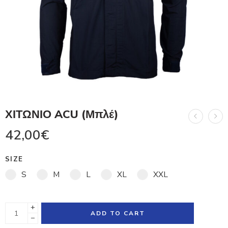
ΧΙΤΩΝΙΟ ACU (Μπλέ)
42,00
€
SIZE
S
M
L
XL
XXL
+
ADD TO CART
−