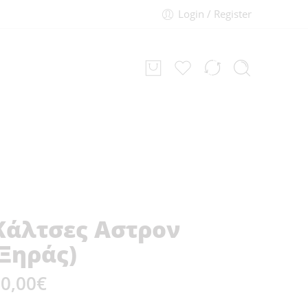
Login / Register
Κάλτσες Aστρον
(Ξηράς)
0,00
€