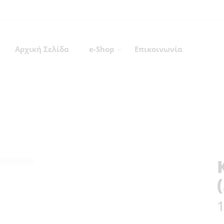
Αρχική Σελίδα
e-Shop
Επικοινωνία
Κάλτσες Aστρον (Ξηράς)
Home
Κάλτσες και Εσώρουχα
1