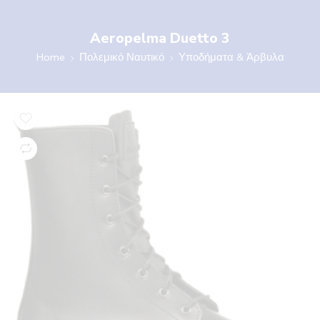
Aeropelma Duetto 3
Home
Πολεμικό Ναυτικό
Υποδήματα & Άρβυλα