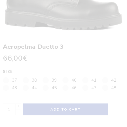
Aeropelma Duetto 3
66,00
€
SIZE
37
38
39
40
41
42
43
44
45
46
47
48
+
ADD TO CART
−