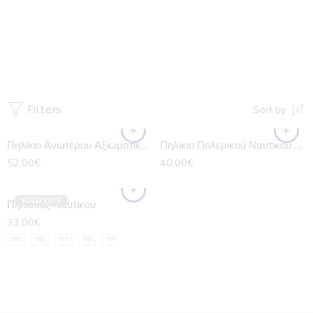
Πηλίκια & Είδη Πηλικίων
Home
Πολεμικό Ναυτικό
Filters
Sort by
Πηλίκιο Ανωτέρου Αξιωματικού ΠΝ
Πηλίκιο Πολεμικού Ναυτικού Υπαξιωματικού και Αξιωματικού
52,00
€
40,00
€
SOLD OUT
Πηλίσκος Ναυτικού
33,00
€
55
56
57
58
59