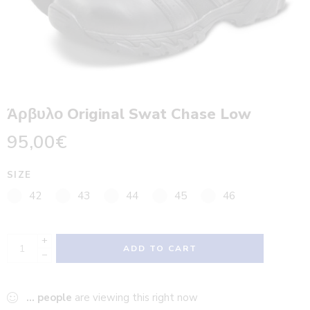
Άρβυλο Original Swat Chase Low
95,00
€
SIZE
42
43
44
45
46
+
ADD TO CART
−
...
people
are viewing this right now