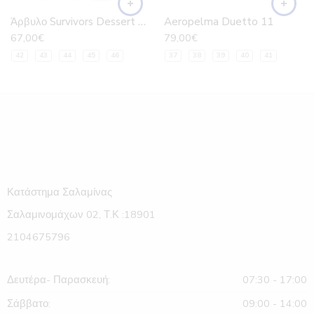
Άρβυλο Survivors Dessert Trooper SZ με φερμουάρ στο πλάι
Aeropelma Duetto 11
67,00
€
79,00
€
42
43
44
45
46
37
38
39
40
41
Κατάστημα Σαλαμίνας
Σαλαμινομάχων 02, Τ.Κ :18901
2104675796
Δευτέρα- Παρασκευή:
07:30 - 17:00
Σάββατο:
09:00 - 14:00