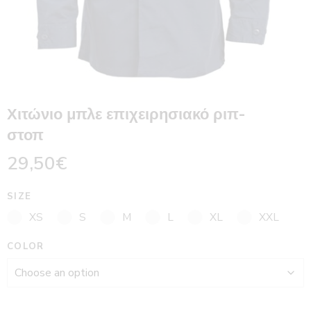
Χιτώνιο μπλε επιχειρησιακό ριπ-
στοπ
29,50
€
SIZE
XS
S
M
L
XL
XXL
COLOR