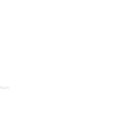
ξ/κών