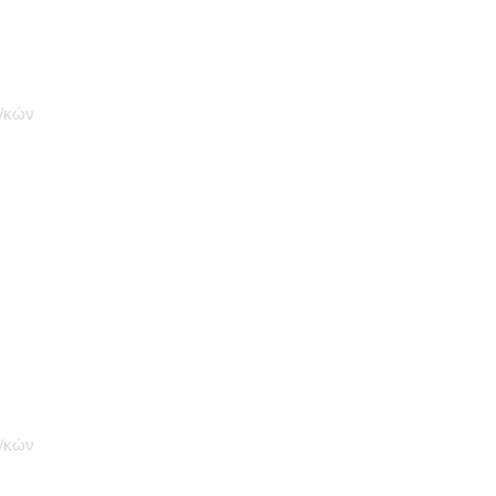
ξ/κών
ξ/κών