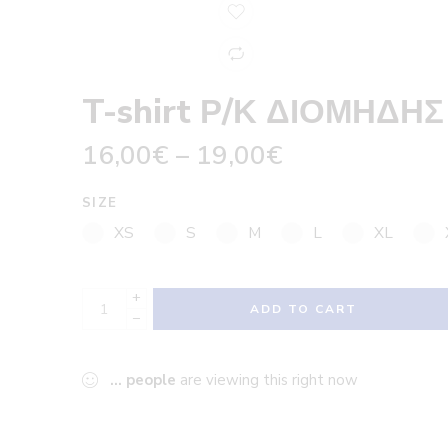
T-shirt Ρ/Κ ΔΙΟΜΗΔΗΣ
16,00
€
–
19,00
€
SIZE
XS
S
M
L
XL
+
ADD TO CART
−
...
people
are viewing this right now