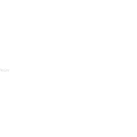
ξ/κών