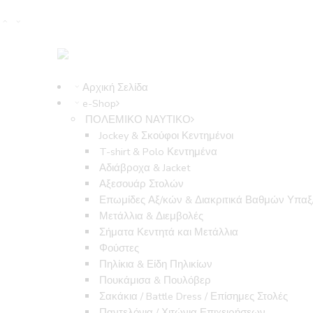
Αρχική Σελίδα
e-Shop
ΠΟΛΕΜΙΚΟ ΝΑΥΤΙΚΟ
Jockey & Σκούφοι Κεντημένοι
T-shirt & Polo Κεντημένα
Αδιάβροχα & Jacket
Αξεσουάρ Στολών
Επωμίδες Αξ/κών & Διακριτικά Βαθμών Υπα
Μετάλλια & Διεμβολές
Σήματα Κεντητά και Μετάλλια
Φούστες
Πηλίκια & Είδη Πηλικίων
Πουκάμισα & Πουλόβερ
Σακάκια / Battle Dress / Επίσημες Στολές
Παντελόνια / Χιτώνια Επιχειρήσεων