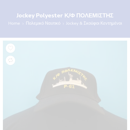
Jockey Polyester Κ/Φ ΠΟΛΕΜΙΣΤΗΣ
Home
Πολεμικό Ναυτικό
Jockey & Σκούφοι Κεντημένοι