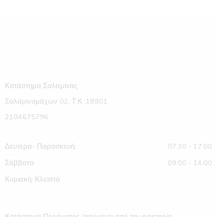
Κατάστημα Σαλαμίνας
Σαλαμινομάχων 02, Τ.Κ :18901
2104675796
Δευτέρα- Παρασκευή:
07:30 - 17:00
Σάββατο:
09:00 - 14:00
Κυριακή: Κλειστά
Κατάστημα Περάματος (απέναντι από την αφετηρία