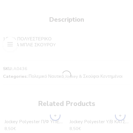
Description
1Ο0% ΠΟΛΥΕΣΤΕΡΙΚΟ
ΧΡΩΜΑ ΜΠΛΕ ΣΚΟΥΡΟY
SKU:
A0436
Categories:
Πολεμικό Ναυτικό
,
Jockey & Σκούφοι Κεντημένοι
Related Products
Jockey Polyester Π/Φ ΥΠΕΡΙΩΝ
Jockey Polyester Υ/Β ΚΑΤΣΩΝΗΣ
8,50
€
8,50
€