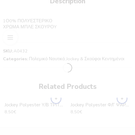
Description
1Ο0% ΠΟΛΥΕΣΤΕΡΙΚΟ
ΧΡΩΜΑ ΜΠΛΕ ΣΚΟΥΡΟY
SKU:
A0432
Categories:
Πολεμικό Ναυτικό
,
Jockey & Σκούφοι Κεντημένοι
Related Products
Jockey Polyester Υ/Β ΤΡΙΤΩΝ
Jockey Polyester Φ/Γ ΨΑΡΑ ΠΕΝΤΑΦΥΛΛΟ
8,50
€
8,50
€