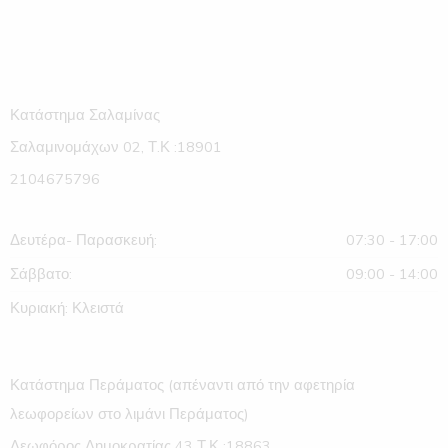
Κατάστημα Σαλαμίνας
Σαλαμινομάχων 02, Τ.Κ :18901
2104675796
Δευτέρα- Παρασκευή:
07:30 - 17:00
Σάββατο:
09:00 - 14:00
Κυριακή: Κλειστά
Κατάστημα Περάματος (απέναντι από την αφετηρία
λεωφορείων στο λιμάνι Περάματος)
Λεωφόρος Δημοκρατίας 43 Τ.Κ :18863