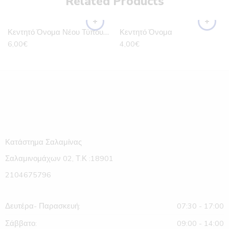
Related Products
Κεντητό Όνομα Νέου Τύπου Με Πλοίο
Κεντητό Όνομα
6,00
€
4,00
€
Κατάστημα Σαλαμίνας
Σαλαμινομάχων 02, Τ.Κ :18901
2104675796
Δευτέρα- Παρασκευή:
07:30 - 17:00
Σάββατο:
09:00 - 14:00