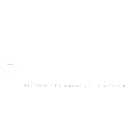
SKU:
A1404
Categories:
θυρεοί
,
Πυραυλάκατος
ΚΡΑΤΑΙΟΣ
ΑΗΤΤΗΤΟΣ
ΝΙΚΗΦΟΡΟΣ
ΜΑΧΗΤΗΣ
ΝΑΥΜΑΧΟΣ