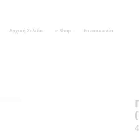
Αρχική Σελίδα
e-Shop
Επικοινωνία
Πυραυλάκατοι (Τ.Π.Κ)
Home
Πολεμικό Ναυτικό
θυρεοί
Πυραυλάκατος
4