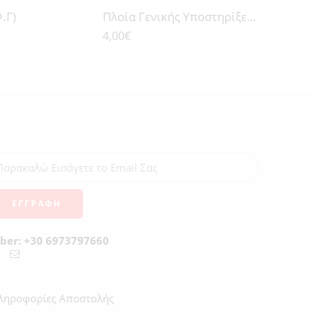
.Γ)
Ν
Πλοία Γενικής Υποστηρίξεως (Π.Γ.Υ)
4,00
€
ΤΗΣ
ΗΣ
iber: +30 6973797660
ληροφορίες Αποστολής