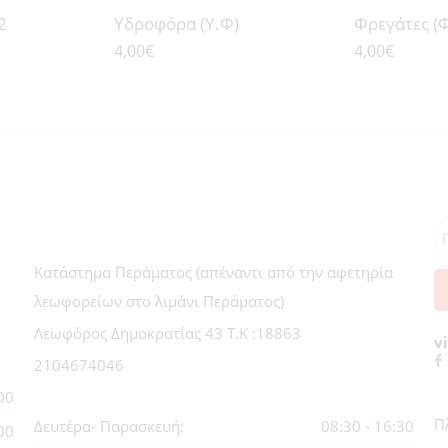
2
Υδροφόρα (Υ.Φ)
ΚΑΛΛΙΡΡΟΗ
Φρεγάτες (Φ
ΝΑΒΑΡΙΝΟ
4,00
€
4,00
€
ΚΟΥΝΤΟΥΡΙΩ
ΣΑΛΑΜΙΣ
ΚΙΜΩΝ
ΘΕΜΙΣΤΟΚΛ
ΑΙΓΑΙΟΝ
ΛΗΜΝΟΣ
ΚΑΝΑΡΗΣ
ΨΑΡΑ
Κατάστημα Περάματος (απέναντι από την αφετηρία
λεωφορείων στο λιμάνι Περάματος)
Λεωφόρος Δημοκρατίας 43 Τ.Κ :18863
v
2104674046
00
Π
Δευτέρα- Παρασκευή:
08:30 - 16:30
00