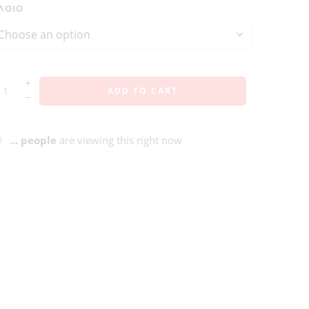
ΛΟΊΟ
+
ADD TO CART
−
...
people
are viewing this right now
ΑΛΛΙΑΚΜΩΝ
ΠΡΟΜΗΘΕΥΣ
ΑΤΛΑΣ
ΑΙΑΣ
ΩΚΑΣ
ΗΡΑΚΛΗΣ