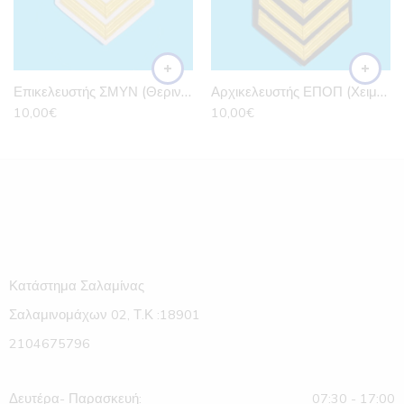
Ηλεκτρονικός
Ηλεκτρονικός
Υπολογιστών και
Υπολογιστών και
Δικτύων
Δικτύων
Ηλεκτρολόγος
Διοικητικός
Επικελευστής ΣΜΥΝ (Θερινά Ζευγάρι)
Υποστήριξης
Αρχικελευστής ΕΠΟΠ (Χειμερινά Ζευγάρι)
Τεχνικός
10,00
€
10,00
€
Ηλεκτρονικών
Ηλεκτρολόγος
Συστημάτων
Τεχνικός
Τεχνικός Συνεργείων
Ηλεκτρονικών
Συστημάτων
Επιχειρήσεων -
Επικοινωνιών
Νοσηλευτική
Τεχνικός Όπλων
Εσχαρέας
Τεχνικός Συνεργείων
Κατάστημα Σαλαμίνας
Επιχειρήσεων -
Επικοινωνιών
Σαλαμινομάχων 02, Τ.Κ :18901
Τεχνικός Όπλων
2104675796
Μουσικός
Δευτέρα- Παρασκευή:
07:30 - 17:00