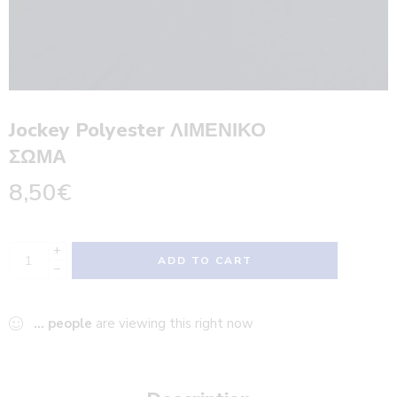
Jockey Polyester ΛΙΜΕΝΙΚΟ
ΣΩΜΑ
8,50
€
+
ADD TO CART
−
...
people
are viewing this right now