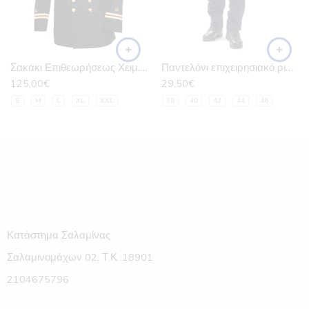
ΜΠΕΖ
ΜΠΛΕ
Σακάκι Επιθεωρήσεως Χειμ. Ανδρ. Αξκου Λ.Σ.
Παντελόνι επιχειρησιακό ριπ-στοπ
125,00
€
29,50
€
S
M
L
XL
XXL
38
40
42
44
46
Κατάστημα Σαλαμίνας
Σαλαμινομάχων 02, Τ.Κ :18901
2104675796